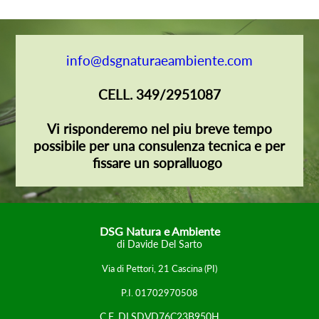
info@dsgnaturaeambiente.com
CELL. 349/2951087
Vi risponderemo nel piu breve tempo
possibile per una consulenza tecnica e per
fissare un sopralluogo
DSG Natura e Ambiente
di Davide Del Sarto
Via di Pettori, 21
Cascina (PI)
P.I. 01702970508
C.F. DLSDVD76C23B950H