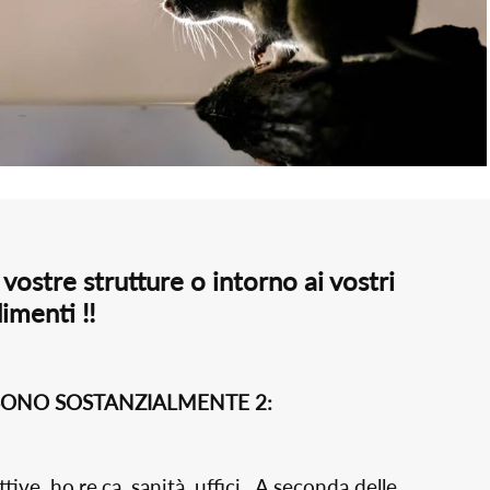
 vostre strutture o intorno ai vostri
imenti !!
SONO SOSTANZIALMENTE 2:
ettive, ho.re.ca, sanità, uffici. A seconda delle