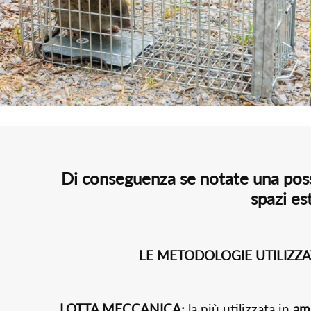
Di conseguenza se notate una poss
spazi es
LE METODOLOGIE UTILIZZ
LOTTA MECCANICA:
la più utilizzata in
amb