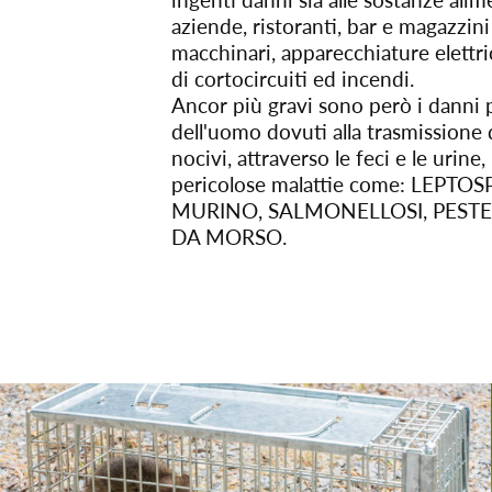
ingenti danni sia alle sostanze alim
aziende, ristoranti, bar e magazzini 
macchinari, apparecchiature elettric
di cortocircuiti ed incendi.
Ancor più gravi sono però i danni p
dell'uomo dovuti alla trasmissione
nocivi, attraverso le feci e le urine,
pericolose malattie come: LEPTOS
MURINO, SALMONELLOSI, PESTE 
DA MORSO.