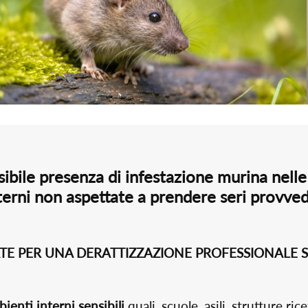
ibile presenza di
infestazione murina
nelle
terni non aspettate a prendere seri provved
ATE PER UNA DERATTIZZAZIONE PROFESSIONALE 
ienti interni sensibili
quali, scuole, asili, strutture ric