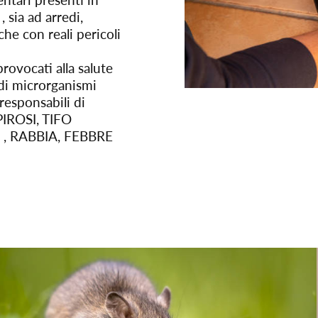
entari presenti in
, sia ad arredi,
he con reali pericoli
rovocati alla salute
 di microrganismi
 responsabili di
PIROSI, TIFO
, RABBIA, FEBBRE